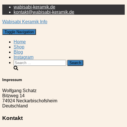
wabisabi-keramik.de
kontakt@wabisabi-keramik.de
Wabisabi Keramik Info
Toggle Navigation
Home
Shop
Blog
Instagram
Search
for:
Impressum
Wolfgang Schatz
Bitzweg 14
74924 Neckarbischofsheim
Deutschland
Kontakt