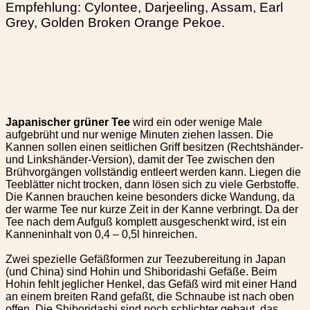
Empfehlung: Cylontee, Darjeeling, Assam, Earl
Grey, Golden Broken Orange Pekoe.
Japanischer grüner Tee
wird ein oder wenige Male
aufgebrüht und nur wenige Minuten ziehen lassen. Die
Kannen sollen einen seitlichen Griff besitzen (Rechtshänder-
und Linkshänder-Version), damit der Tee zwischen den
Brühvorgängen vollständig entleert werden kann. Liegen die
Teeblätter nicht trocken, dann lösen sich zu viele Gerbstoffe.
Die Kannen brauchen keine besonders dicke Wandung, da
der warme Tee nur kurze Zeit in der Kanne verbringt. Da der
Tee nach dem Aufguß komplett ausgeschenkt wird, ist ein
Kanneninhalt von 0,4 – 0,5l hinreichen.
Zwei spezielle Gefäßformen zur Teezubereitung in Japan
(und China) sind Hohin und Shiboridashi Gefäße. Beim
Hohin fehlt jeglicher Henkel, das Gefäß wird mit einer Hand
an einem breiten Rand gefaßt, die Schnaube ist nach oben
offen. Die Shiboridashi sind noch schlichter gebaut, das