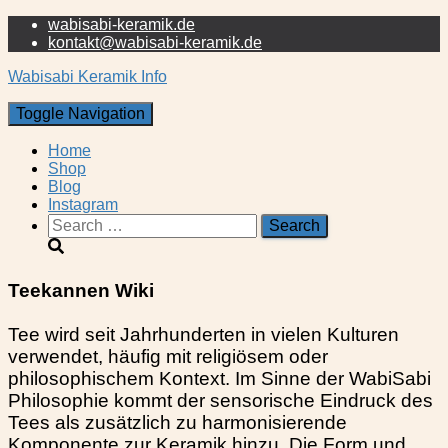
wabisabi-keramik.de
kontakt@wabisabi-keramik.de
Wabisabi Keramik Info
Toggle Navigation
Home
Shop
Blog
Instagram
Search
for:
Teekannen Wiki
Tee wird seit Jahrhunderten in vielen Kulturen
verwendet, häufig mit religiösem oder
philosophischem Kontext. Im Sinne der WabiSabi
Philosophie kommt der sensorische Eindruck des
Tees als zusätzlich zu harmonisierende
Komponente zur Keramik hinzu. Die Form und