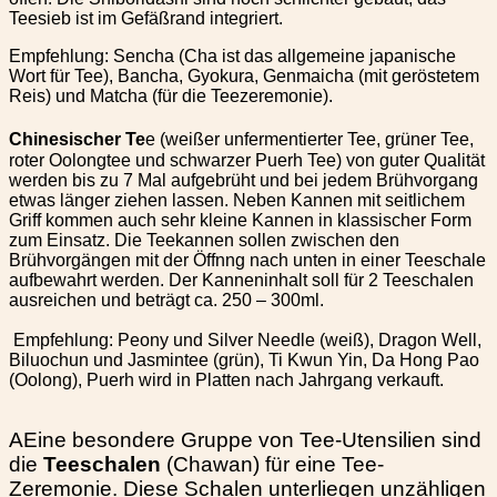
Teesieb ist im Gefäßrand integriert.
Empfehlung: Sencha (Cha ist das allgemeine japanische
Wort für Tee), Bancha, Gyokura, Genmaicha (mit geröstetem
Reis) und Matcha (für die Teezeremonie).
Chinesischer Te
e (weißer unfermentierter Tee, grüner Tee,
roter Oolongtee und schwarzer Puerh Tee) von guter Qualität
werden bis zu 7 Mal aufgebrüht und bei jedem Brühvorgang
etwas länger ziehen lassen. Neben Kannen mit seitlichem
Griff kommen auch sehr kleine Kannen in klassischer Form
zum Einsatz. Die Teekannen sollen zwischen den
Brühvorgängen mit der Öffnng nach unten in einer Teeschale
aufbewahrt werden. Der Kanneninhalt soll für 2 Teeschalen
ausreichen und beträgt ca. 250 – 300ml.
Empfehlung: Peony und Silver Needle (weiß), Dragon Well,
Biluochun und Jasmintee (grün), Ti Kwun Yin, Da Hong Pao
(Oolong), Puerh wird in Platten nach Jahrgang verkauft.
A
Eine besondere Gruppe von Tee-Utensilien sind
die
Teeschalen
(Chawan) für eine Tee-
Zeremonie. Diese Schalen unterliegen unzähligen